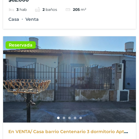
3
hab
2
baños
205
m²
Casa
Venta
Reservada
En VENTA/ Casa barrio Centenario 3 dormitorio Apta