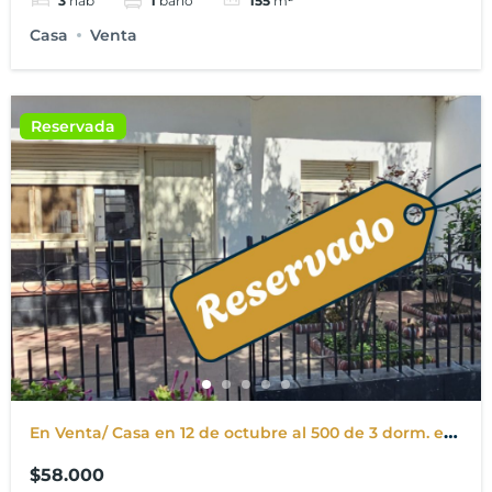
3
hab
1
baño
155
m²
Casa
Venta
Reservada
En Venta/ Casa en 12 de octubre al 500 de 3 dorm. en
Punta Alta
$58.000