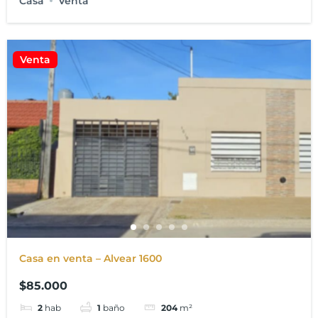
Casa
Venta
Venta
Casa en venta – Alvear 1600
$85.000
2
hab
1
baño
204
m²