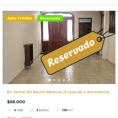
Apta Crédito
Reservada
En Venta/ En Barrio Albatros 15 casa de 4 dormitorios
$68.000
4
hab
2
baños
120
m²