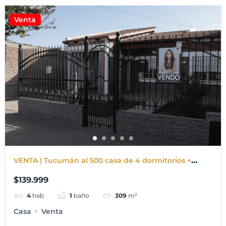
Venta
VENTA | Tucumán al 500 casa de 4 dormitorios +
Departamento en Punta Alta
$139.999
4
hab
1
baño
309
m²
Casa
Venta