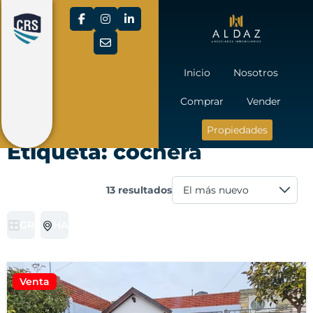
Inicio
Nosotros
Comprar
Vender
Propiedades
Etiqueta:
cochera
13 resultados
GRID
HALF MAP
Venta