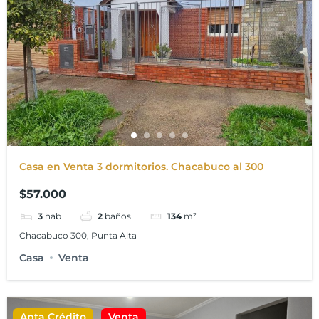
Casa en Venta 3 dormitorios. Chacabuco al 300
$57.000
3
hab
2
baños
134
m²
Chacabuco 300, Punta Alta
Casa
Venta
Apta Crédito
Venta