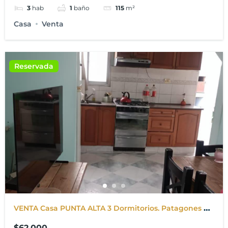
3
hab
1
baño
115
m²
Casa
Venta
Reservada
VENTA Casa PUNTA ALTA 3 Dormitorios. Patagones al
300
$62.000