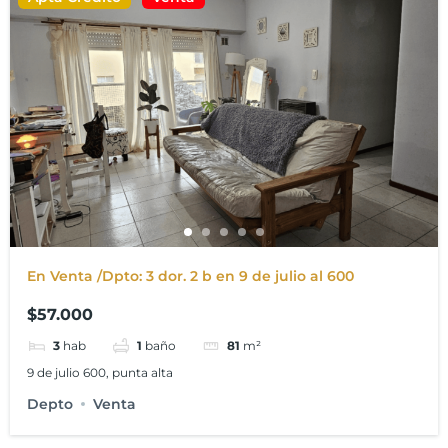
En Venta /Dpto: 3 dor. 2 b en 9 de julio al 600
$57.000
3
hab
1
baño
81
m²
9 de julio 600, punta alta
Depto
Venta