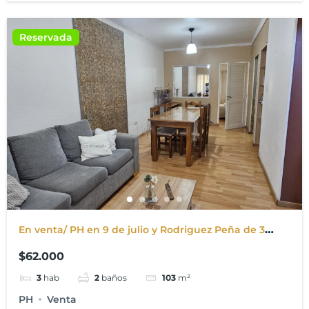
Reservada
En venta/ PH en 9 de julio y Rodriguez Peña de 3
dormitorios y Garaje. Ingreso independiente. APTO
$62.000
PARA CRÉDITO
3
hab
2
baños
103
m²
PH
Venta