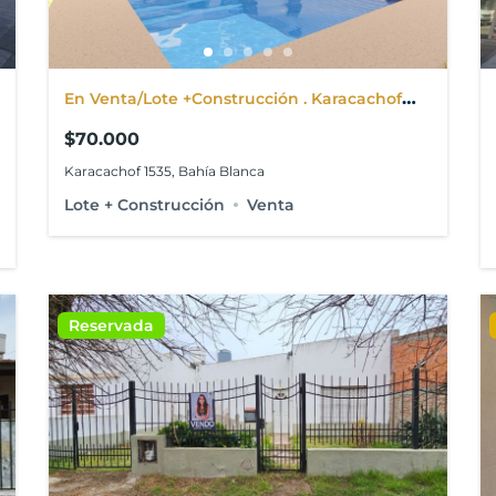
En Venta/Lote +Construcción . Karacachof
1535. Bahia Blanca
$70.000
Karacachof 1535, Bahía Blanca
Lote + Construcción
Venta
Reservada