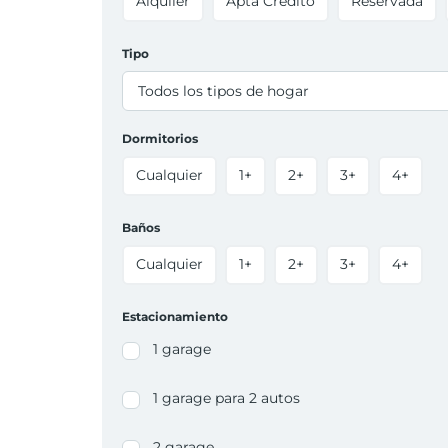
Alquiler
Apta Crédito
Reservada
Tipo
Todos los tipos de hogar
Dormitorios
Cualquier
1+
2+
3+
4+
Baños
Cualquier
1+
2+
3+
4+
Estacionamiento
1 garage
1 garage para 2 autos
2 garage