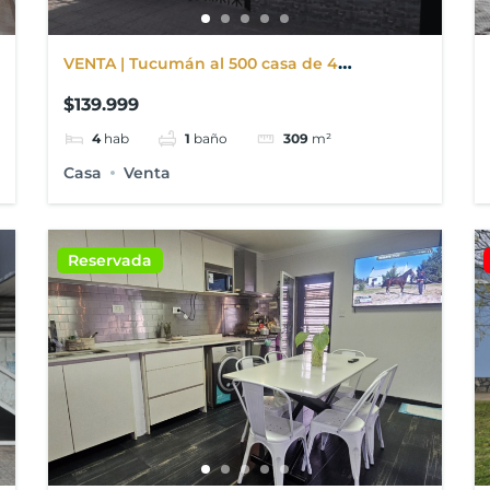
VENTA | Tucumán al 500 casa de 4
dormitorios + Departamento en Punta Alta
$139.999
4
hab
1
baño
309
m²
Casa
Venta
Reservada