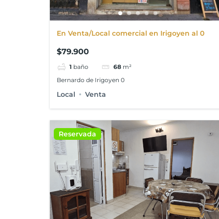
En Venta/Local comercial en Irigoyen al 0
$79.900
1
baño
68
m²
Bernardo de Irigoyen 0
Local
Venta
Reservada