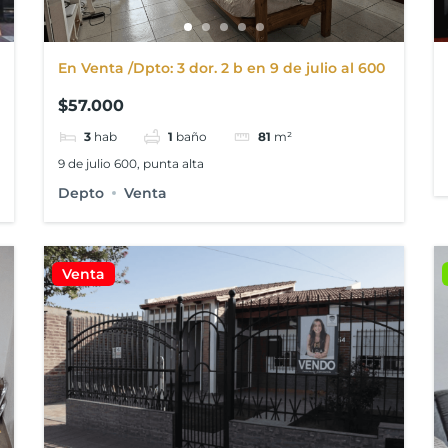
En Venta /Dpto: 3 dor. 2 b en 9 de julio al 600
$57.000
3
hab
1
baño
81
m²
9 de julio 600, punta alta
Depto
Venta
Venta