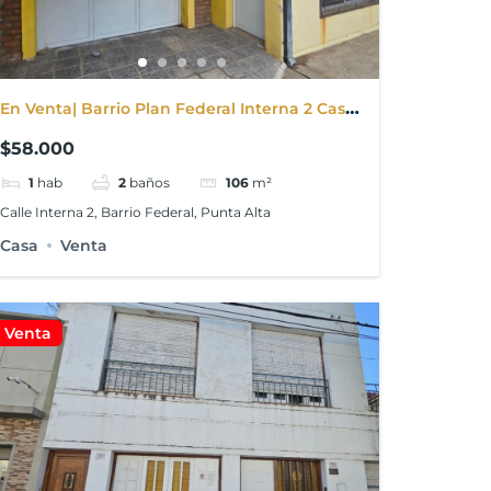
En Venta| Barrio Plan Federal Interna 2 Casa
549
$58.000
1
hab
2
baños
106
m²
Calle Interna 2, Barrio Federal, Punta Alta
Casa
Venta
Venta