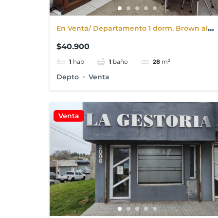
En Venta/ Departamento 1 dorm. Brown al
800
$40.900
1
hab
1
baño
28
m²
Depto
Venta
Venta