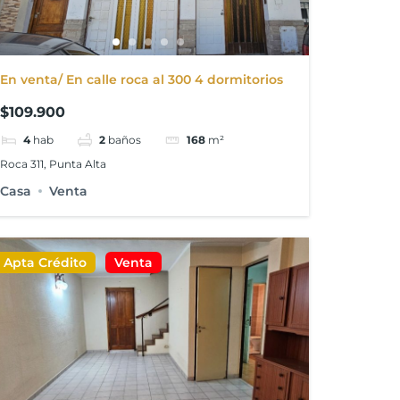
En venta/ En calle roca al 300 4 dormitorios
$109.900
4
hab
2
baños
168
m²
Roca 311, Punta Alta
Casa
Venta
Apta Crédito
Venta