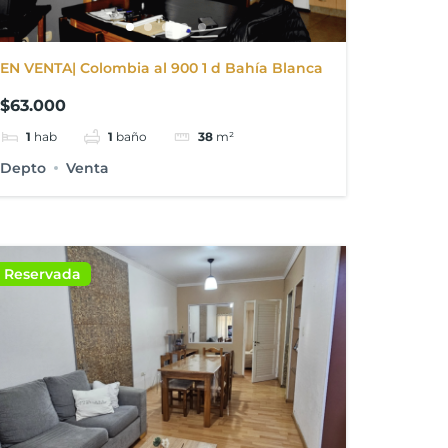
EN VENTA| Colombia al 900 1 d Bahía Blanca
$63.000
1
hab
1
baño
38
m²
Depto
Venta
Reservada