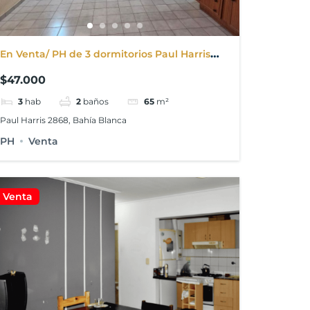
En Venta/ PH de 3 dormitorios Paul Harris
2868. Bahia Blanca
$47.000
3
hab
2
baños
65
m²
Paul Harris 2868, Bahía Blanca
PH
Venta
Venta