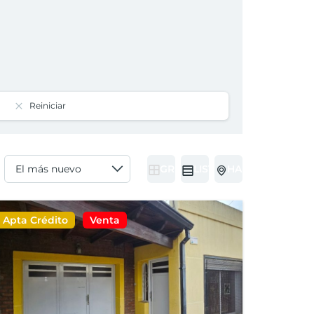
Reiniciar
GRID
LIST
HALF MAP
Apta Crédito
Venta