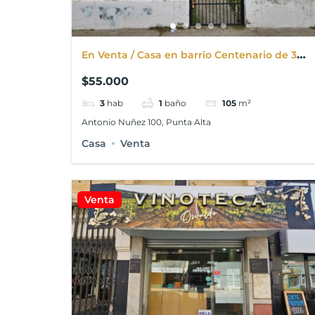
En Venta / Casa en barrio Centenario de 3
dormitorios
$55.000
3
hab
1
baño
105
m²
Antonio Nuñez 100, Punta Alta
Casa
Venta
Venta