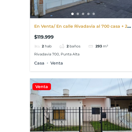
En Venta/ En calle Rivadavia al 700 casa + 2
departamentos
$119.999
2
hab
2
baños
293
m²
Rivadavia 700, Punta Alta
Casa
Venta
Venta