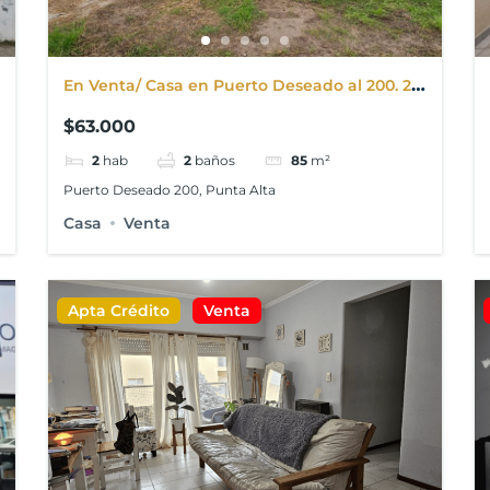
En Venta/ Casa en Puerto Deseado al 200. 2
dorm. Punta Alta
$63.000
2
hab
2
baños
85
m²
Puerto Deseado 200, Punta Alta
Casa
Venta
Apta Crédito
Venta