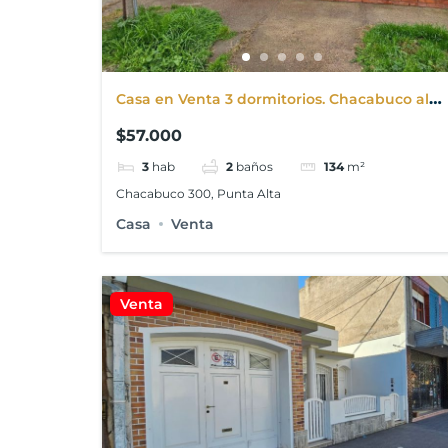
Casa en Venta 3 dormitorios. Chacabuco al
300
$57.000
3
hab
2
baños
134
m²
Chacabuco 300, Punta Alta
Casa
Venta
Venta