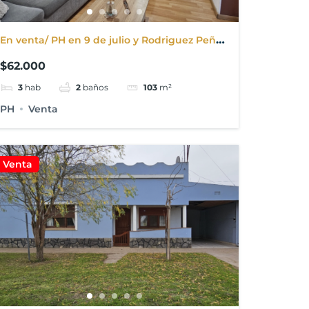
En venta/ PH en 9 de julio y Rodriguez Peña
de 3 dormitorios y Garaje. Ingreso
$62.000
independiente. APTO PARA CRÉDITO
3
hab
2
baños
103
m²
PH
Venta
Venta