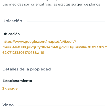
Las medidas son orientativas, las exactas surgen de planos
Ubicación
Ubicación
https://www.google.com/maps/d/u/8/edit?
mid=14Ie0JlXQdPqCfydfP4rmMLgcRHHquRs&ll=-38.89330739
62.07123350617048&z=16
Detalles de la propiedad
Estacionamiento
2 garage
Video