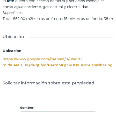
El
lote
cuenta con acceso de tierra y servicios esenciales
como agua corriente, gas natural y electricidad.
Superficies
Total: 562,00 m2
Metros de frente: 15 m
Metros de fondo: 38 m
Ubicación
Ubicación
https://www.google.com/maps/d/u/8/edit?
mid=14Ie0JlXQdPqCfydfP4rmMLgcRHHquRs&usp=sharing
Solicitar información sobre esta propiedad
Nombre*