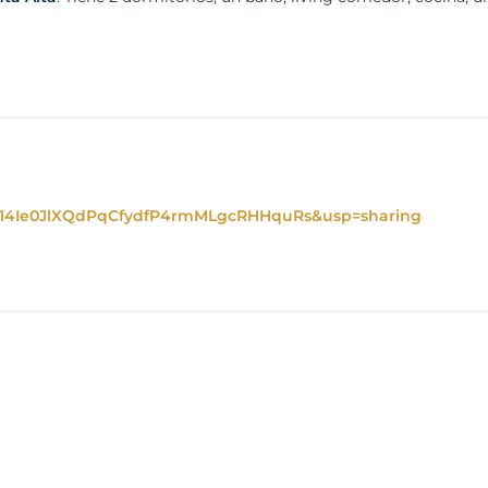
d=14Ie0JlXQdPqCfydfP4rmMLgcRHHquRs&usp=sharing