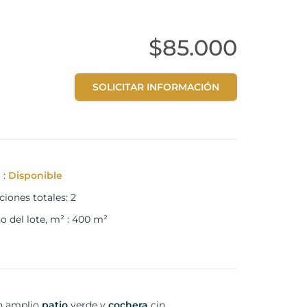
$85.000
SOLICITAR INFORMACIÓN
o
:
Disponible
ciones totales
:
2
 del lote, m²
:
400
m²
un amplio
patio
verde y
cochera
cin