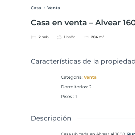
Casa
Venta
Casa en venta – Alvear 16
2
hab
1
baño
204
m²
Características de la propieda
Categoría
:
Venta
Dormitorios
:
2
Pisos
:
1
Descripción
Casa ubicada en Alvear al 1600,
Pun