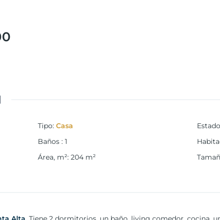
00
d
Tipo
:
Casa
Estad
Baños
:
1
Habita
Área, m²
:
204
m²
Tamaño
ta Alta
. Tiene 2 dormitorios, un baño, living comedor, cocina, 