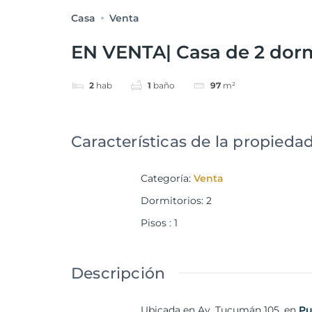
Casa
Venta
EN VENTA| Casa de 2 dorm
2
hab
1
baño
97
m²
Características de la propieda
Categoría
:
Venta
Dormitorios
:
2
Pisos
:
1
Descripción
Ubicada en Av. Tucumán 105, en
Pu