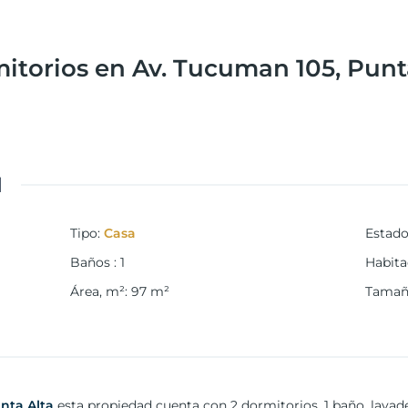
itorios en Av. Tucuman 105, Punt
d
Tipo
:
Casa
Estad
Baños
:
1
Habita
Área, m²
:
97
m²
Tamaño
nta Alta
esta propiedad cuenta con 2 dormitorios, 1 baño, lavad