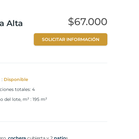
$67.000
a Alta
SOLICITAR INFORMACIÓN
o
:
Disponible
ciones totales
:
4
 del lote, m²
:
195
m²
ero,
cochera
cubierta y 2
patio
s.