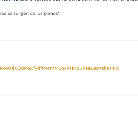
reales surgen de los planos*
d=14Ie0JlXQdPqCfydfP4rmMLgcRHHquRs&usp=sharing